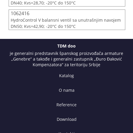
DN40; Kvs=28,70; -20°C do 150°C
1062416
HydroControl V balansni ventil sa unutrašnjim navojem
DN50; Kvs=42,90; -20°C do 150°C
TDM doo
je generalni predstavnik španskog proizvođača armature
„Genebre“ a takođe i generalni zastupnik „Đuro Đaković
Kompenzatora“ za teritoriju Srbije
Katalog
O nama
Reference
Download