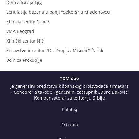
Dom zdravlja Ljig
Ventilacija bazena u banji "Selters" u Mladenovcu
Klinički centar Srbije
VMA Beograd
Klinički centar Niš
Zdravstveni centar "Dr. Dragiša Mišović" Čačak
Bolnica Prokuplje
TDM doo
je generalni predstavnik španskog proizvođača armature
„Genebre“ a takođe i generalni zastupnik „Đuro Đaković
Kompenzatora“ za teritoriju Srbije
Katalog
O nama