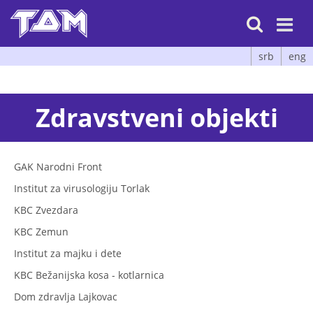

srb
eng
Zdravstveni objekti
GAK Narodni Front
Institut za virusologiju Torlak
KBC Zvezdara
KBC Zemun
Institut za majku i dete
KBC Bežanijska kosa - kotlarnica
Dom zdravlja Lajkovac