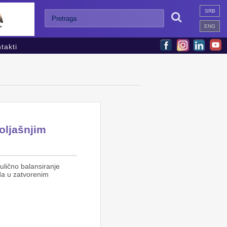
SRB

ENG
takti
oljašnjim
aulično balansiranje
ida u zatvorenim