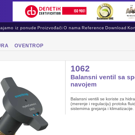
vajamo iz ponude
Proizvođači
O nama
Reference
Download
Kon
URA
OVENTROP
1062
Balansni ventil sa sp
navojem
Balansni ventili se koriste za hidr
(merenje i regulaciju) protoka flu
sistemima grejanja i klimatizacije.