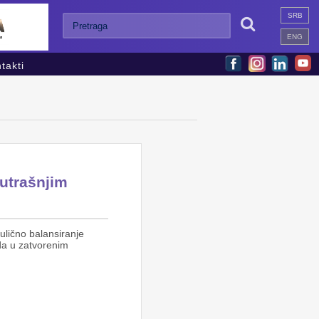
SRB

ENG
takti
nutrašnjim
aulično balansiranje
ida u zatvorenim