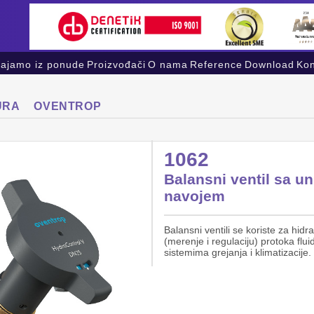
vajamo iz ponude
Proizvođači
O nama
Reference
Download
Kon
URA
OVENTROP
1062
Balansni ventil sa u
navojem
Balansni ventili se koriste za hidr
(merenje i regulaciju) protoka flu
sistemima grejanja i klimatizacije.