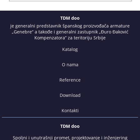
TDM doo
je generalni predstavnik španskog proizvođača armature
„Genebre“ a takođe i generalni zastupnik „Đuro Đaković
Kompenzatora“ za teritoriju Srbije
Katalog
O nama
Reference
Download
Kontakti
TDM doo
Spoljni i unutrašnji promet, projektovanje i inženjering