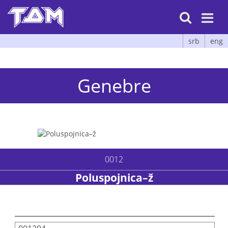

srb
eng
Genebre
0012
Poluspojnica–ž