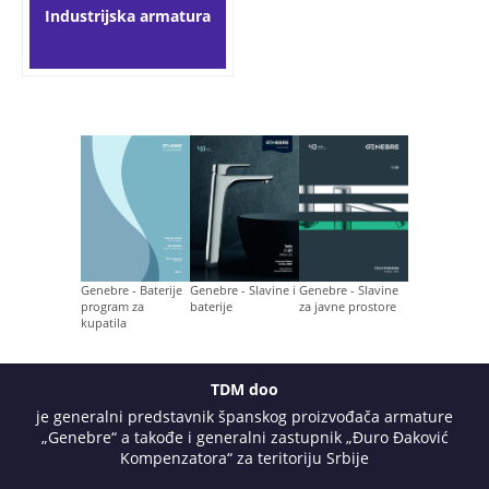
Industrijska armatura
Genebre - Baterije
Genebre - Slavine i
Genebre - Slavine
program za
baterije
za javne prostore
kupatila
TDM doo
je generalni predstavnik španskog proizvođača armature
„Genebre“ a takođe i generalni zastupnik „Đuro Đaković
Kompenzatora“ za teritoriju Srbije