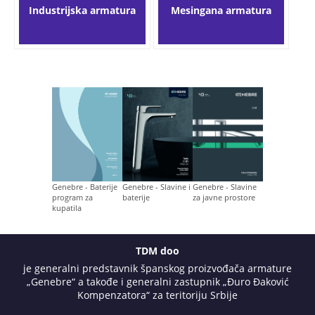
Industrijska armatura
Mesingana armatura
Genebre - Baterije
Genebre - Slavine i
Genebre - Slavine
program za
baterije
za javne prostore
kupatila
TDM doo
je generalni predstavnik španskog proizvođača armature
„Genebre“ a takođe i generalni zastupnik „Đuro Đaković
Kompenzatora“ za teritoriju Srbije