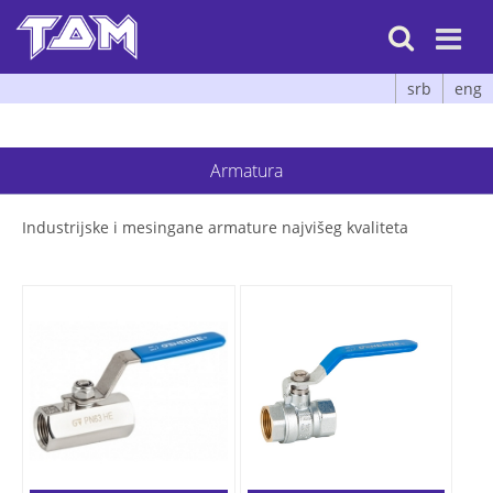

srb
eng
Armatura
Industrijske i mesingane armature najvišeg kvaliteta