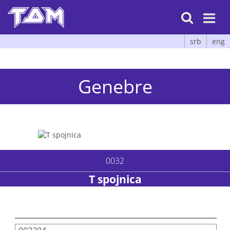

srb
eng
Genebre
0032
T spojnica