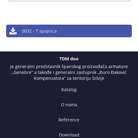
0032 - T spojnica
TDM doo
je generalni predstavnik španskog proizvođača armature
„Genebre“ a takođe i generalni zastupnik „Đuro Đaković
Kompenzatora“ za teritoriju Srbije
Katalog
O nama
Reference
Download