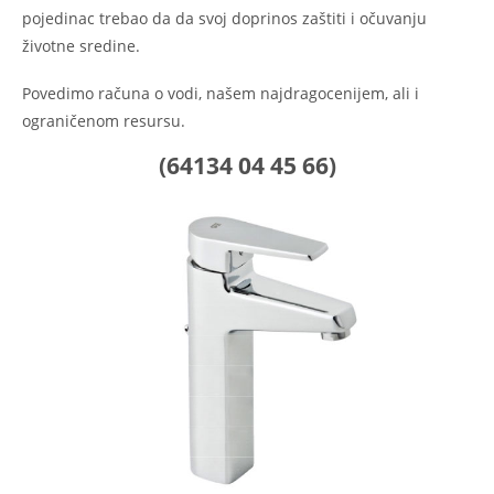
pojedinac trebao da da svoj doprinos zaštiti i očuvanju
životne sredine.
Povedimo računa o vodi, našem najdragocenijem, ali i
ograničenom resursu.
(64134 04 45 66)