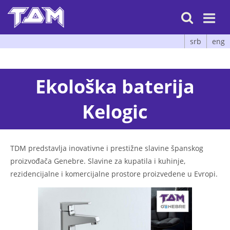

srb
eng
Ekološka baterija
Kelogic
TDM predstavlja inovativne i prestižne slavine španskog
proizvođača Genebre. Slavine za kupatila i kuhinje,
rezidencijalne i komercijalne prostore proizvedene u Evropi.