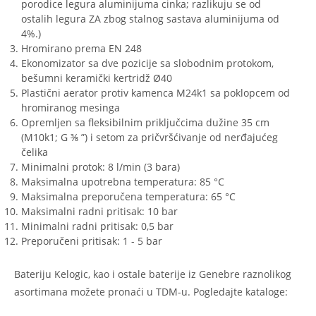
porodice legura aluminijuma cinka; razlikuju se od
ostalih legura ZA zbog stalnog sastava aluminijuma od
4%.)
Hromirano prema EN 248
Ekonomizator sa dve pozicije sa slobodnim protokom,
bešumni keramički kertridž Ø40
Plastični aerator protiv kamenca M24k1 sa poklopcem od
hromiranog mesinga
Opremljen sa fleksibilnim priključcima dužine 35 cm
(M10k1; G ⅜ ”) i setom za pričvršćivanje od nerđajućeg
čelika
Minimalni protok: 8 l/min (3 bara)
Maksimalna upotrebna temperatura: 85 °C
Maksimalna preporučena temperatura: 65 °C
Maksimalni radni pritisak: 10 bar
Minimalni radni pritisak: 0,5 bar
Preporučeni pritisak: 1 - 5 bar
Bateriju Kelogic, kao i ostale baterije iz Genebre raznolikog
asortimana možete pronaći u TDM-u. Pogledajte kataloge: