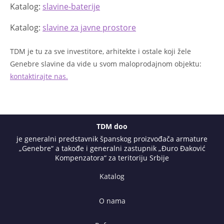
Katalog:
slavine-baterije
Katalog:
slavine za javne prostore
TDM je tu za sve investitore, arhitekte i ostale koji žele
Genebre slavine da vide u svom maloprodajnom objektu:
kontaktirajte nas.
TDM doo
je generalni predstavnik španskog proizvođača armature
„Genebre“ a takođe i generalni zastupnik „Đuro Đaković
Kompenzatora“ za teritoriju Srbije
Katalog
O nama