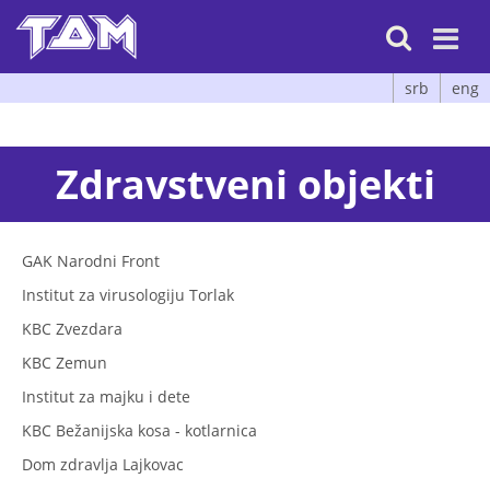

srb
eng
Zdravstveni objekti
GAK Narodni Front
Institut za virusologiju Torlak
KBC Zvezdara
KBC Zemun
Institut za majku i dete
KBC Bežanijska kosa - kotlarnica
Dom zdravlja Lajkovac