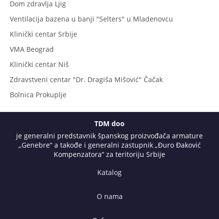
Dom zdravlja Ljig
Ventilacija bazena u banji "Selters" u Mladenovcu
Klinički centar Srbije
VMA Beograd
Klinički centar Niš
Zdravstveni centar "Dr. Dragiša Mišović" Čačak
Bolnica Prokuplje
TDM doo
je generalni predstavnik španskog proizvođača armature
„Genebre“ a takođe i generalni zastupnik „Đuro Đaković
Kompenzatora“ za teritoriju Srbije
Katalog
O nama