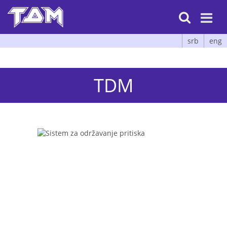

srb
eng
TDM