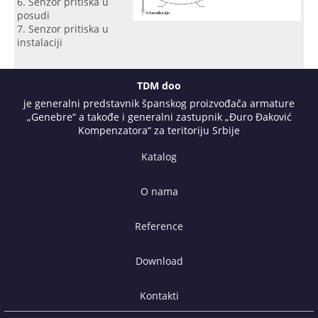
Senzor pritiska u
posudi
Senzor pritiska u
instalaciji
TDM doo
je generalni predstavnik španskog proizvođača armature
„Genebre“ a takođe i generalni zastupnik „Đuro Đaković
Kompenzatora“ za teritoriju Srbije
Katalog
O nama
Reference
Download
Kontakti