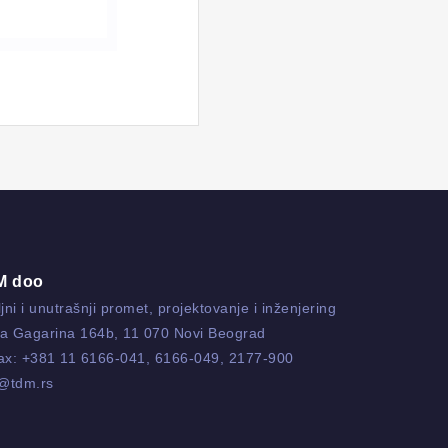
M doo
jni i unutrašnji promet, projektovanje i inženjering
ja Gagarina 164b, 11 070 Novi Beograd
fax:
+381 11 6166-041
,
6166-049
,
2177-900
o@tdm.rs