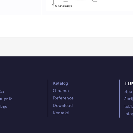
Katalog
TD
O nama
ača
Spol
Reference
tupnik
Juri
Download
bije
tel/
Kontakti
inf