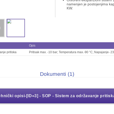
Otvoreni ekspanzioni sistem z
namenjen je postojenjima ka
KW.
Opis
nje pritiska
Pritisak max. -10 bar; Temperatura max.-90 °C; Napajanje- 2
Dokumenti (1)
hnički opisi-[ID=3] - SOP - Sistem za održavanje pritisk