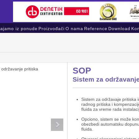
vajamo iz ponude
Proizvođači
O nama
Reference
Download
Kon
SOP
Sistem za održavanje
Sistem za održavaje pritiska
radnog pritiska i kompenzacij
fluida za vreme rada instalacij
Opciono, sistem se može konf
obezbedi automatsku dopunu 
fluida.