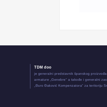
TDM doo
je generalni predstavnik španskog proizvođ
armature „Genebre“ a takođe i generalni zas
„Đuro Đaković Kompenzatora“ za teritoriju Sr