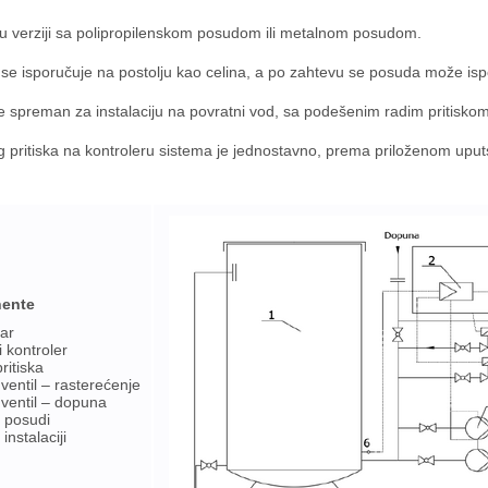
u verziji sa polipropilenskom posudom ili metalnom posudom.
se isporučuje na postolju kao celina, a po zahtevu se posuda može isp
e spreman za instalaciju na povratni vod, sa podešenim radim pritiskom
pritiska na kontroleru sistema je jednostavno, prema priloženom uput
ente
ar
 kontroler
itiska
ventil – rasterećenje
ventil – dopuna
u posudi
instalaciji