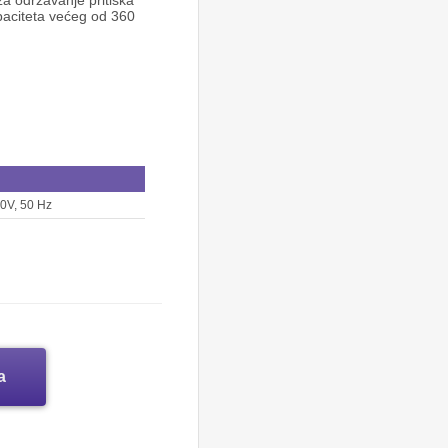
a održavanje pritiska
paciteta većeg od 360
30V, 50 Hz
a