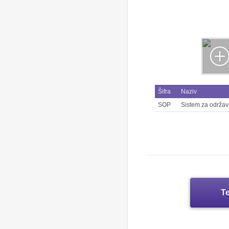
Šifra
Naziv
SOP
Sistem za održava
Te