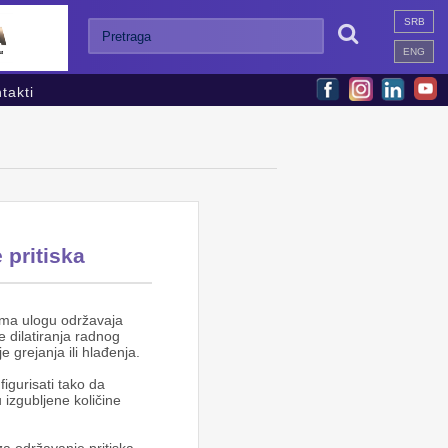
SRB

ENG
takti
 pritiska
 ima ulogu održavaja
e dilatiranja radnog
e grejanja ili hlađenja.
igurisati tako da
izgubljene količine