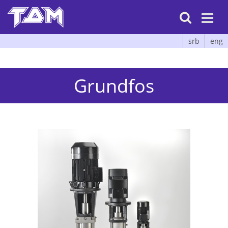

srb
eng
Grundfos