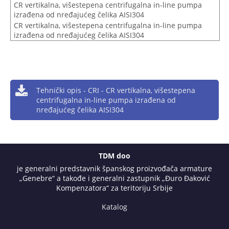
CR vertikalna, višestepena centrifugalna in-line pumpa
izrađena od nređajućeg čelika AISI304
CR vertikalna, višestepena centrifugalna in-line pumpa
izrađena od nređajućeg čelika AISI304
Tehnički opis - CRI - CR vertikalna, višestepena
centrifugalna in-line pumpa izrađena od
nređajućeg čelika AISI304
TDM doo
je generalni predstavnik španskog proizvođača armature
„Genebre“ a takođe i generalni zastupnik „Đuro Đaković
Kompenzatora“ za teritoriju Srbije
Katalog