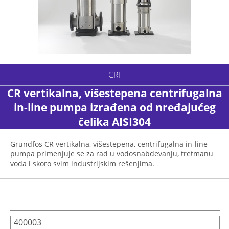
CRI
CR vertikalna, višestepena centrifugalna
in-line pumpa izrađena od nređajućeg
čelika AISI304
Grundfos CR vertikalna, višestepena, centrifugalna in-line
pumpa primenjuje se za rad u vodosnabdevanju, tretmanu
voda i skoro svim industrijskim rešenjima.
400003