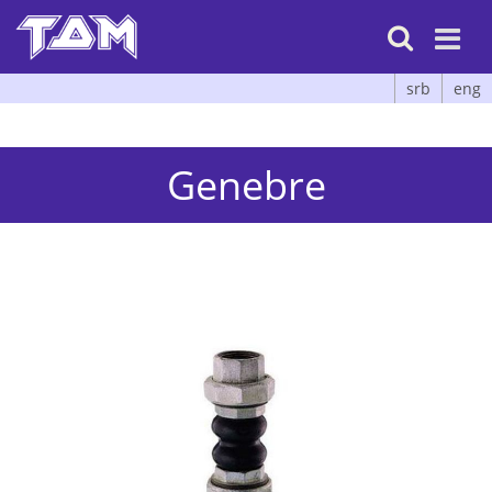

srb
eng
Genebre