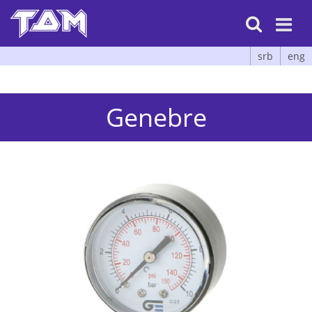

srb
eng
Genebre