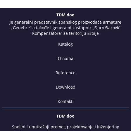
TDM doo
je generalni predstavnik španskog proizvođača armature
„Genebre“ a takođe i generalni zastupnik „Đuro Đaković
Kompenzatora“ za teritoriju Srbije
Katalog
O nama
Reference
Download
Kontakti
TDM doo
Spoljni i unutrašnji promet, projektovanje i inženjering