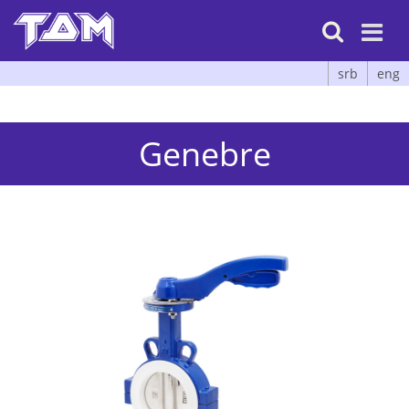

srb
eng
Genebre