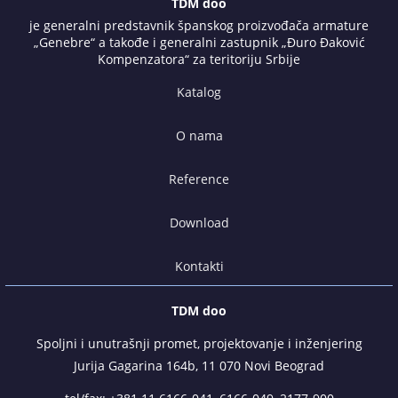
TDM doo
je generalni predstavnik španskog proizvođača armature
„Genebre“ a takođe i generalni zastupnik „Đuro Đaković
Kompenzatora“ za teritoriju Srbije
Katalog
O nama
Reference
Download
Kontakti
TDM doo
Spoljni i unutrašnji promet, projektovanje i inženjering
Jurija Gagarina 164b, 11 070 Novi Beograd