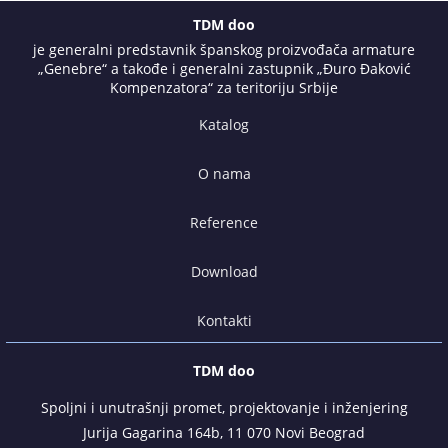
TDM doo
je generalni predstavnik španskog proizvođača armature
„Genebre“ a takođe i generalni zastupnik „Đuro Đaković
Kompenzatora“ za teritoriju Srbije
Katalog
O nama
Reference
Download
Kontakti
TDM doo
Spoljni i unutrašnji promet, projektovanje i inženjering
Jurija Gagarina 164b, 11 070 Novi Beograd