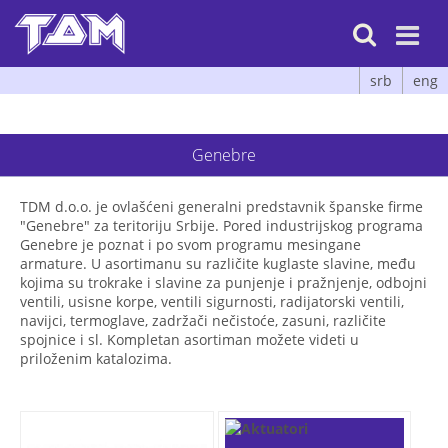

srb
eng
Genebre
TDM d.o.o. je ovlašćeni generalni predstavnik španske firme
"Genebre" za teritoriju Srbije. Pored industrijskog programa
Genebre je poznat i po svom programu mesingane
armature. U asortimanu su različite kuglaste slavine, među
kojima su trokrake i slavine za punjenje i pražnjenje, odbojni
ventili, usisne korpe, ventili sigurnosti, radijatorski ventili,
navijci, termoglave, zadržači nečistoće, zasuni, različite
spojnice i sl. Kompletan asortiman možete videti u
priloženim katalozima.