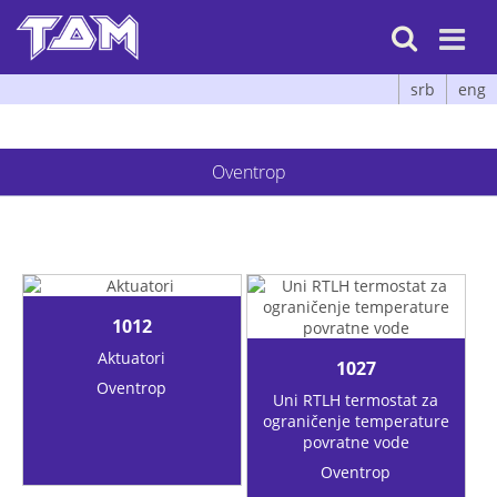

srb
eng
Oventrop
1012
Aktuatori
1027
Oventrop
Uni RTLH termostat za
ograničenje temperature
povratne vode
Oventrop