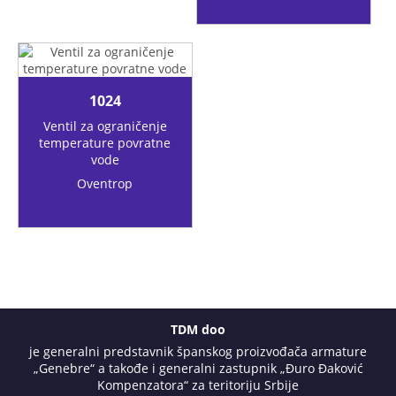
1024
Ventil za ograničenje
temperature povratne
vode
Oventrop
TDM doo
je generalni predstavnik španskog proizvođača armature
„Genebre“ a takođe i generalni zastupnik „Đuro Đaković
Kompenzatora“ za teritoriju Srbije