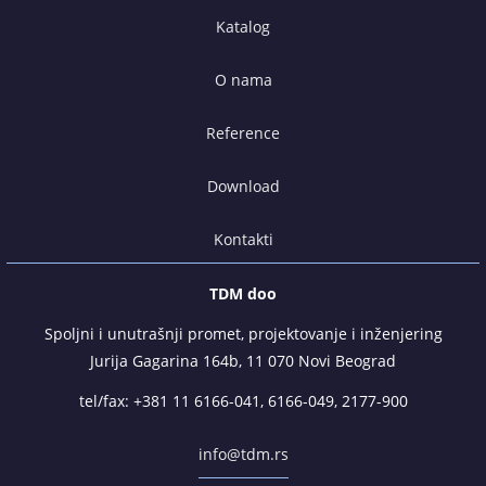
Katalog
O nama
Reference
Download
Kontakti
TDM doo
Spoljni i unutrašnji promet, projektovanje i inženjering
Jurija Gagarina 164b, 11 070 Novi Beograd
tel/fax:
+381 11 6166-041
,
6166-049
,
2177-900
info@tdm.rs