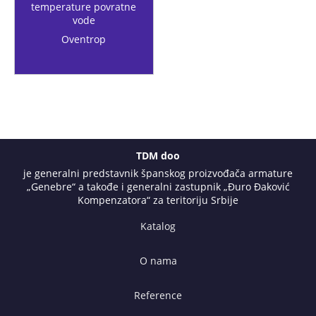
temperature povratne
vode
Oventrop
TDM doo
je generalni predstavnik španskog proizvođača armature
„Genebre“ a takođe i generalni zastupnik „Đuro Đaković
Kompenzatora“ za teritoriju Srbije
Katalog
O nama
Reference