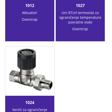
1012
1027
Aktuatori
Uni RTLH termostat za
ograničenje temperature
Oventrop
povratne vode
Oventrop
1024
Ventil za ograničenje