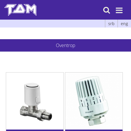

srb
eng
Oventrop