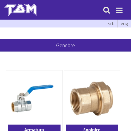

srb
eng
Genebre
Armatura
Spojnice