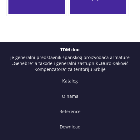
TDM doo
je generalni predstavnik španskog proizvođača armature
„Genebre“ a takođe i generalni zastupnik „Đuro Đaković
Kompenzatora“ za teritoriju Srbije
Katalog
O nama
Reference
Download