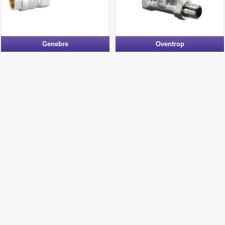
Genebre
Oventrop