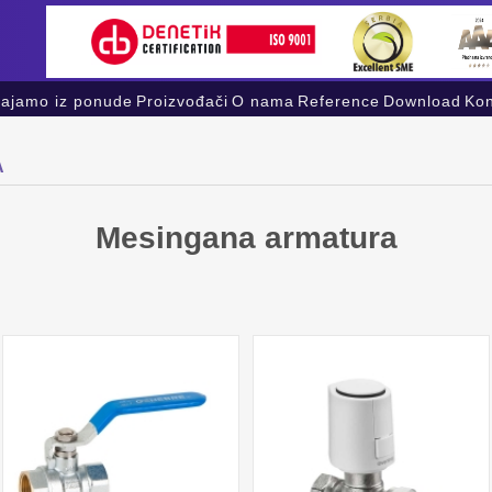
vajamo iz ponude
Proizvođači
O nama
Reference
Download
Kon
A
Mesingana armatura