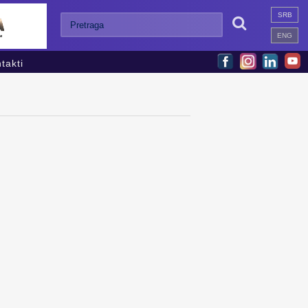
SRB

ENG
takti