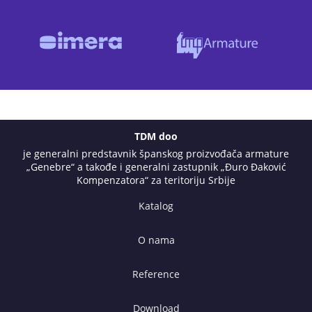
TDM doo
je generalni predstavnik španskog proizvođača armature
„Genebre“ a takođe i generalni zastupnik „Đuro Đaković
Kompenzatora“ za teritoriju Srbije
Katalog
O nama
Reference
Download