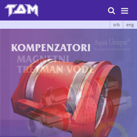

srb
eng