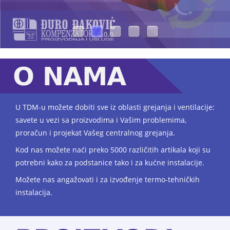
U TDM-u
možete dobiti sve iz oblasti grejanja i ventilacije:
savete u vezi sa proizvodima i Vašim problemima,
proračun i projekat Vašeg centralnog grejanja.
Kod nas možete naći preko 5000 različitih artikala koji su
potrebni kako za podstanice tako i za kućne instalacije.
Možete nas angažovati i za izvođenje termo-tehničkih
instalacija.